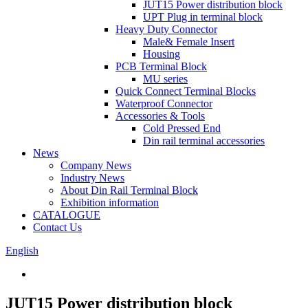
JUT15 Power distribution block
UPT Plug in terminal block
Heavy Duty Connector
Male& Female Insert
Housing
PCB Terminal Block
MU series
Quick Connect Terminal Blocks
Waterproof Connector
Accessories & Tools
Cold Pressed End
Din rail terminal accessories
News
Company News
Industry News
About Din Rail Terminal Block
Exhibition information
CATALOGUE
Contact Us
English
JUT15 Power distribution block