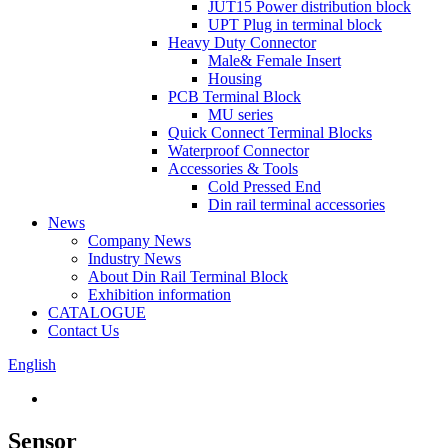
JUT15 Power distribution block
UPT Plug in terminal block
Heavy Duty Connector
Male& Female Insert
Housing
PCB Terminal Block
MU series
Quick Connect Terminal Blocks
Waterproof Connector
Accessories & Tools
Cold Pressed End
Din rail terminal accessories
News
Company News
Industry News
About Din Rail Terminal Block
Exhibition information
CATALOGUE
Contact Us
English
Sensor